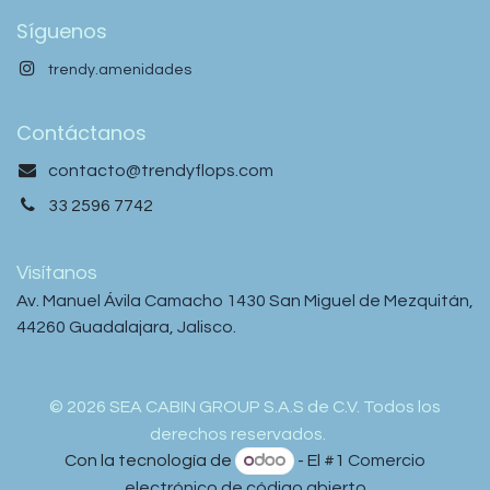
Síguenos
trendy.amenidades
Contáctanos
contacto@trendyflops.com
33 2596 7742
Visítanos
Av. Manuel Ávila Camacho 1430 San Miguel de Mezquitán,
44260 Guadalajara, Jalisco.
© 2026 SEA CABIN GROUP S.A.S de C.V. Todos los
derechos reservados.
Con la tecnología de
- El #1
Comercio
electrónico de código abierto